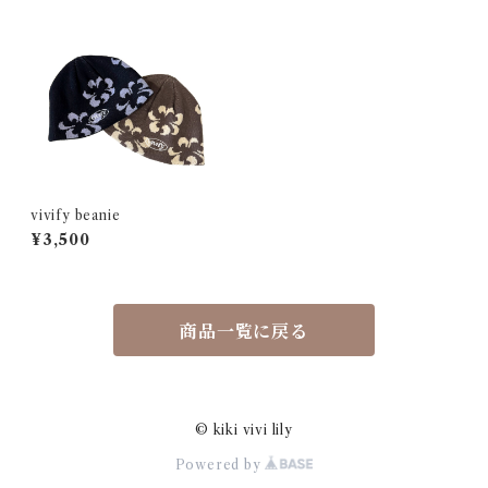
vivify beanie
¥3,500
商品一覧に戻る
© kiki vivi lily
Powered by